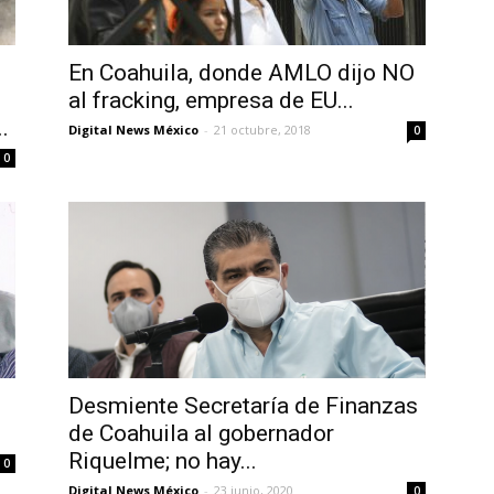
En Coahuila, donde AMLO dijo NO
o
al fracking, empresa de EU...
.
Digital News México
-
21 octubre, 2018
0
0
Desmiente Secretaría de Finanzas
de Coahuila al gobernador
Riquelme; no hay...
0
Digital News México
-
23 junio, 2020
0