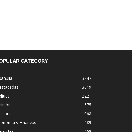
OPULAR CATEGORY
ahuila
3247
estacadas
3019
lítica
2221
pinión
1675
acional
1068
conomía y Finanzas
489
eportes
468