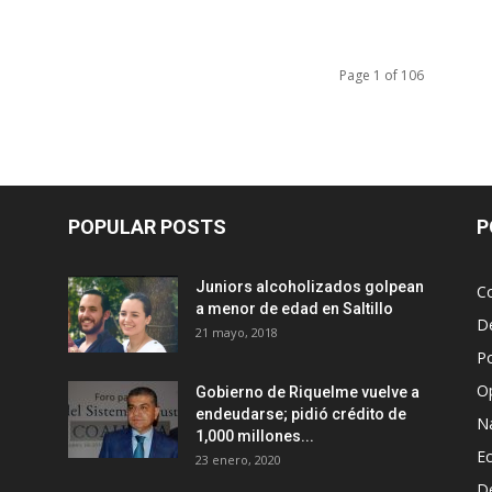
Page 1 of 106
POPULAR POSTS
P
Juniors alcoholizados golpean
Co
a menor de edad en Saltillo
D
21 mayo, 2018
Po
O
Gobierno de Riquelme vuelve a
endeudarse; pidió crédito de
N
1,000 millones...
E
23 enero, 2020
D