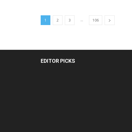
...
1
2
3
106
EDITOR PICKS