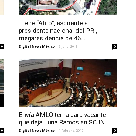
Tiene “Alito”, aspirante a
presidente nacional del PRI,
megaresidencia de 46...
Digital News México
-
8 julio, 2019
0
0
Envía AMLO terna para vacante
que deja Luna Ramos en SCJN
Digital News México
-
1 febrero, 2019
0
0