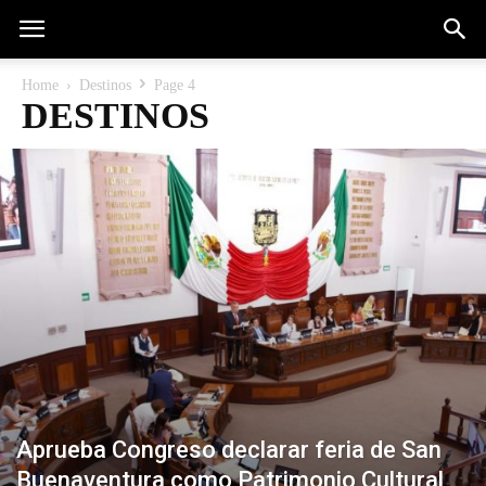
Home
Destinos
Page 4
DESTINOS
Aprueba Congreso declarar feria de San
Buenaventura como Patrimonio Cultural