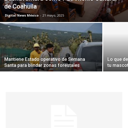
de Coahuila
Digital News México
-
21 mayo, 2025
Mantiene Estado operativo de Semana
Lo que de
Santa para blindar zonas forestales
tu masco