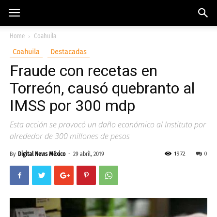
Home
Coahuila
Coahuila
Destacadas
Fraude con recetas en
Torreón, causó quebranto al
IMSS por 300 mdp
Esta acción se provocó un daño económico al Instituto por
alrededor de 300 millones de pesos
1972
0
By
Digital News México
-
29 abril, 2019