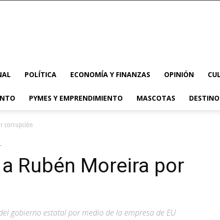
NAL
POLÍTICA
ECONOMÍA Y FINANZAS
OPINIÓN
CU
ENTO
PYMES Y EMPRENDIMIENTO
MASCOTAS
DESTINO
or corrupción
 a Rubén Moreira por
del gobierno estatal por medio de la empresa de EU