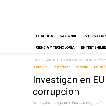
COAHUILA
NACIONAL
INTERNACIO
CIENCIA Y TECNOLOGÍA
ENTRETENIMI
Home
Coahuila
Investigan en EU a Rubén Moreira p
Coahuila
Destacadas
Nacional
Política
Investigan en EU
corrupción
Un esquema ilegal de créditos a empleados 