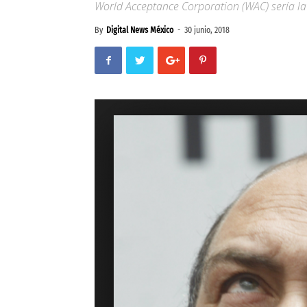
World Acceptance Corporation (WAC) sería la 
By
Digital News México
-
30 junio, 2018