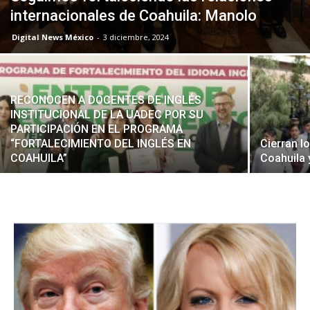
internacionales de Coahuila: Manolo
Digital News México
-
3 diciembre, 2024
RECONOCEN A DOCENTES DE INGLÉS
INSTITUCIONAL DE LA UADEC POR SU
PARTICIPACIÓN EN EL PROGRAMA
“FORTALECIMIENTO DEL INGLÉS EN
Cierran l
COAHUILA”
Coahuila 