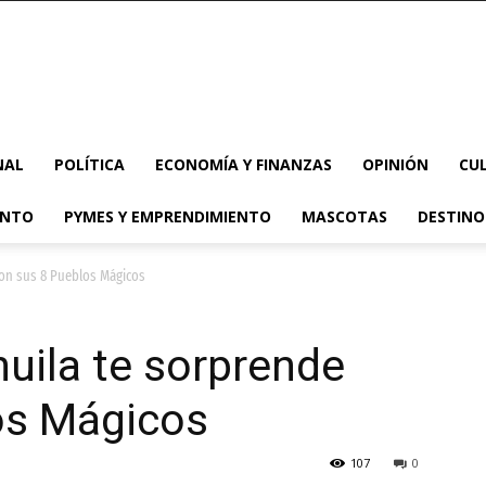
NAL
POLÍTICA
ECONOMÍA Y FINANZAS
OPINIÓN
CU
ENTO
PYMES Y EMPRENDIMIENTO
MASCOTAS
DESTINO
con sus 8 Pueblos Mágicos
uila te sorprende
os Mágicos
107
0