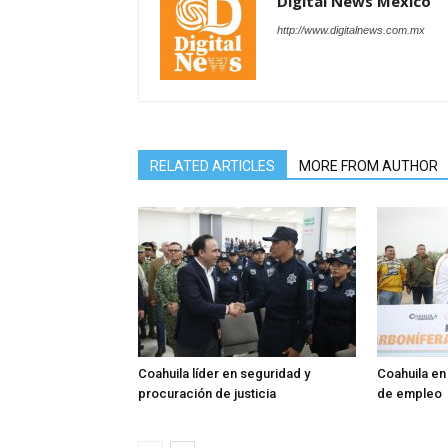
Digital News México
http://www.digitalnews.com.mx
RELATED ARTICLES
MORE FROM AUTHOR
Coahuila líder en seguridad y
Coahuila en
procuración de justicia
de empleo