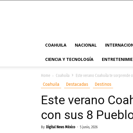
COAHUILA
NACIONAL
INTERNACIO
CIENCIA Y TECNOLOGÍA
ENTRETENIMI
Home
Coahuila
Este verano Coahuila te sorprende 
Coahuila
Destacadas
Destinos
Este verano Coah
con sus 8 Puebl
By
Digital News México
-
5 junio, 2026