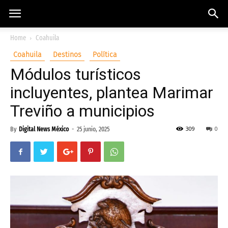
Home
Coahuila
Coahuila
Destinos
Política
Módulos turísticos
incluyentes, plantea Marimar
Treviño a municipios
309
0
By
Digital News México
-
25 junio, 2025