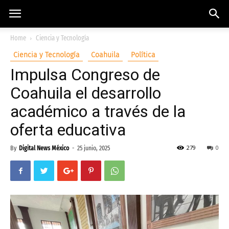
Home
Ciencia y Tecnología
Ciencia y Tecnología
Coahuila
Política
Impulsa Congreso de
Coahuila el desarrollo
académico a través de la
oferta educativa
279
0
By
Digital News México
-
25 junio, 2025