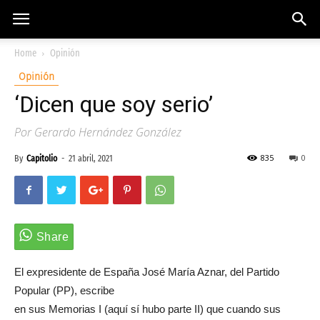
Home
Opinión
Opinión
‘Dicen que soy serio’
Por Gerardo Hernández González
835
0
By
Capitolio
-
21 abril, 2021
El expresidente de España José María Aznar, del Partido
Popular (PP), escribe
en sus Memorias I (aquí sí hubo parte II) que cuando sus