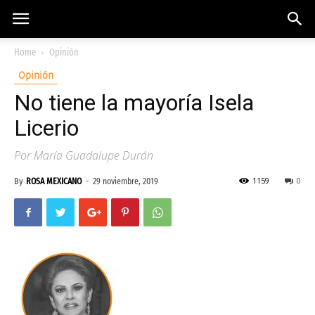
Home
Opinión
Opinión
No tiene la mayoría Isela
Licerio
Por María Guadalupe Durán
1159
0
By
ROSA MEXICANO
-
29 noviembre, 2019