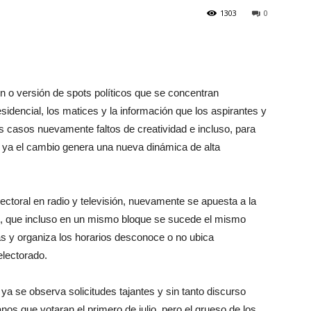
1303
0
n o versión de spots políticos que se concentran
sidencial, los matices y la información que los aspirantes y
s casos nuevamente faltos de creatividad e incluso, para
s ya el cambio genera una nueva dinámica de alta
ectoral en radio y televisión, nuevamente se apuesta a la
ot, que incluso en un mismo bloque se sucede el mismo
s y organiza los horarios desconoce o no ubica
electorado.
a se observa solicitudes tajantes y sin tanto discurso
nos que votaran el primero de julio, pero el grueso de los