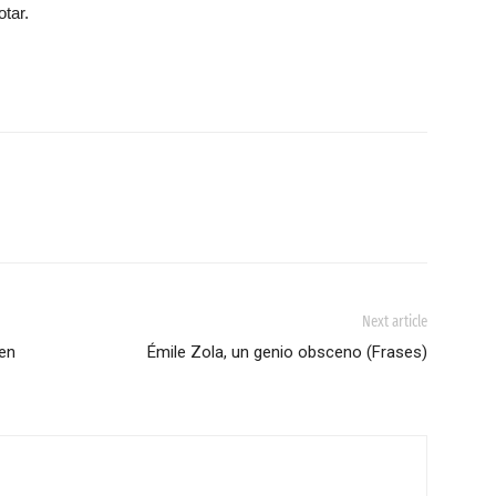
tar.
Next article
 en
Émile Zola, un genio obsceno (Frases)