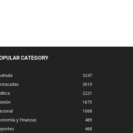
OPULAR CATEGORY
ahuila
3247
estacadas
3019
lítica
2221
pinión
1675
acional
1068
conomía y Finanzas
489
eportes
468