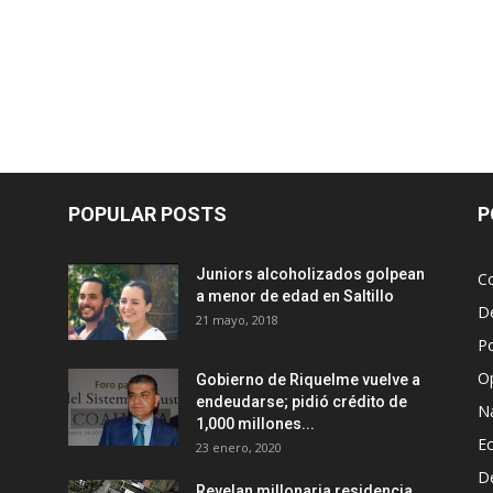
POPULAR POSTS
P
Juniors alcoholizados golpean
Co
a menor de edad en Saltillo
D
21 mayo, 2018
Po
O
Gobierno de Riquelme vuelve a
endeudarse; pidió crédito de
N
1,000 millones...
E
23 enero, 2020
D
Revelan millonaria residencia