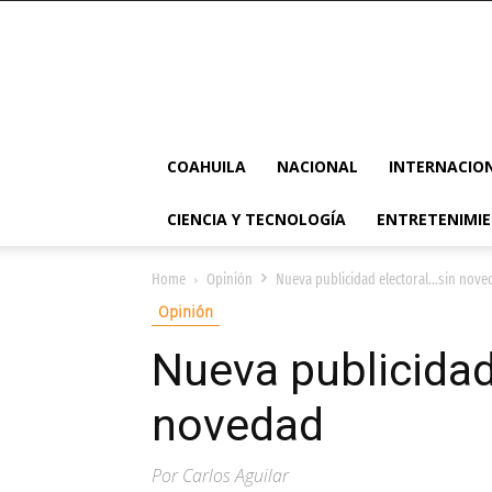
COAHUILA
NACIONAL
INTERNACIO
CIENCIA Y TECNOLOGÍA
ENTRETENIMI
Home
Opinión
Nueva publicidad electoral…sin nove
Opinión
Nueva publicidad
novedad
Por Carlos Aguilar