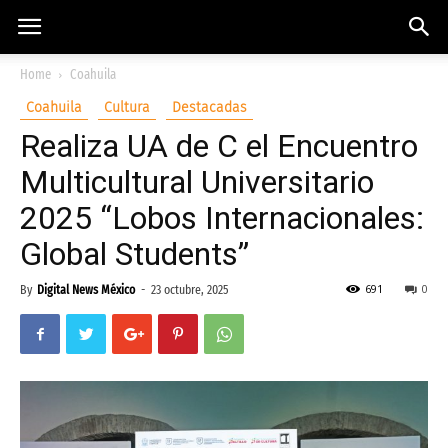
Home
Coahuila
Coahuila
Cultura
Destacadas
Realiza UA de C el Encuentro
Multicultural Universitario
2025 “Lobos Internacionales:
Global Students”
691
0
By
Digital News México
-
23 octubre, 2025