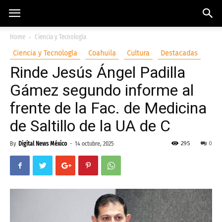
Home
Ciencia y Tecnología
Ciencia y Tecnología
Coahuila
Cultura
Destacadas
Rinde Jesús Ángel Padilla
Gámez segundo informe al
frente de la Fac. de Medicina
de Saltillo de la UA de C
295
0
By
Digital News México
-
14 octubre, 2025