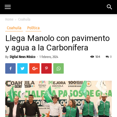
Home
Coahuila
Coahuila
Política
Llega Manolo con pavimento
y agua a la Carbonífera
504
0
By
Digital News México
-
1 febrero, 2024