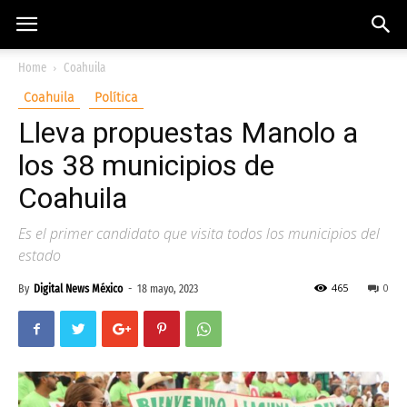
Home
Coahuila
Coahuila
Política
Lleva propuestas Manolo a
los 38 municipios de
Coahuila
Es el primer candidato que visita todos los municipios del
estado
465
0
By
Digital News México
-
18 mayo, 2023