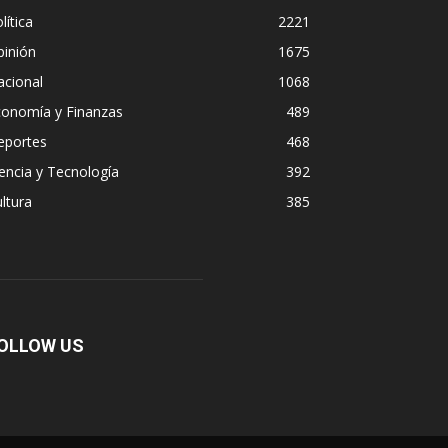
lítica
2221
pinión
1675
acional
1068
conomía y Finanzas
489
eportes
468
encia y Tecnología
392
ltura
385
OLLOW US