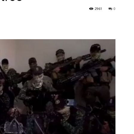
2961
0