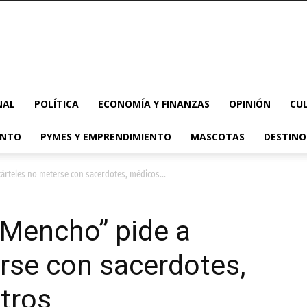
NAL
POLÍTICA
ECONOMÍA Y FINANZAS
OPINIÓN
CU
ENTO
PYMES Y EMPRENDIMIENTO
MASCOTAS
DESTINO
árteles no meterse con sacerdotes, médicos...
 Mencho” pide a
rse con sacerdotes,
tros