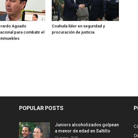
rardo Aguado
Coahuila líder en seguridad y
nacional para combatir el
procuración de justicia
 inmuebles
POPULAR POSTS
P
Juniors alcoholizados golpean
Co
a menor de edad en Saltillo
D
21 mayo, 2018