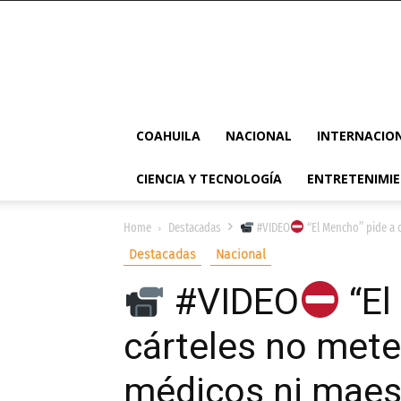
COAHUILA
NACIONAL
INTERNACIO
CIENCIA Y TECNOLOGÍA
ENTRETENIMI
Home
Destacadas
#VIDEO
“El Mencho” pide a c
Destacadas
Nacional
#VIDEO
“El
cárteles no mete
médicos ni maes