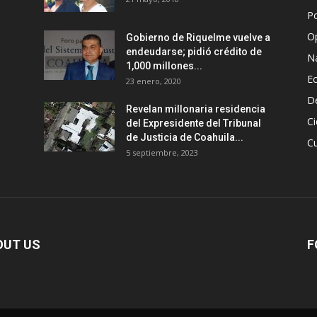
Po
O
Gobierno de Riquelme vuelve a
endeudarse; pidió crédito de
N
1,000 millones...
E
23 enero, 2020
D
Revelan millonaria residencia
Ci
del Expresidente del Tribunal
de Justicia de Coahuila...
Cu
5 septiembre, 2023
OUT US
F