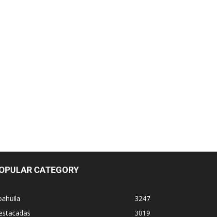
OPULAR CATEGORY
ahuila
3247
estacadas
3019