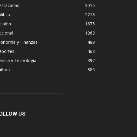
estacadas
3016
lítica
2218
pinión
1675
acional
1068
conomía y Finanzas
489
eportes
468
encia y Tecnología
392
ltura
385
OLLOW US