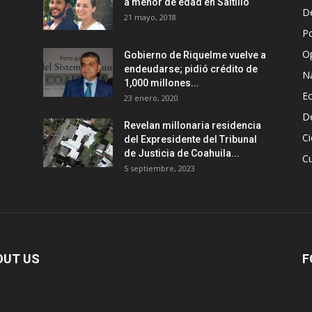
a menor de edad en Saltillo
D
21 mayo, 2018
Po
O
Gobierno de Riquelme vuelve a
endeudarse; pidió crédito de
N
1,000 millones...
E
23 enero, 2020
D
Revelan millonaria residencia
Ci
del Expresidente del Tribunal
de Justicia de Coahuila...
Cu
5 septiembre, 2023
OUT US
F