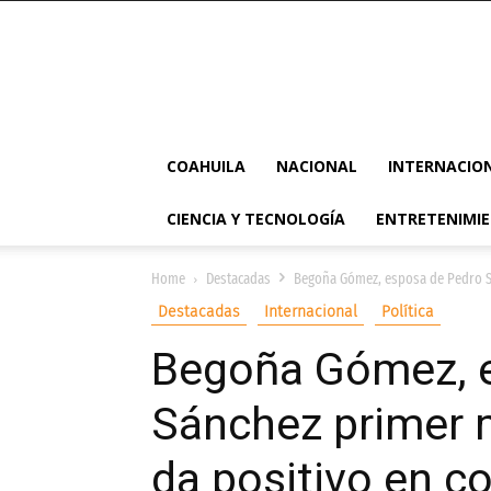
COAHUILA
NACIONAL
INTERNACIO
CIENCIA Y TECNOLOGÍA
ENTRETENIMI
Home
Destacadas
Begoña Gómez, esposa de Pedro Sá
Destacadas
Internacional
Política
Begoña Gómez, 
Sánchez primer 
da positivo en c