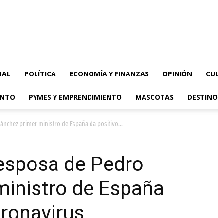
NAL
POLÍTICA
ECONOMÍA Y FINANZAS
OPINIÓN
CU
ENTO
PYMES Y EMPRENDIMIENTO
MASCOTAS
DESTINO
nchez primer ministro de España da positivo...
esposa de Pedro
ministro de España
oronavirus