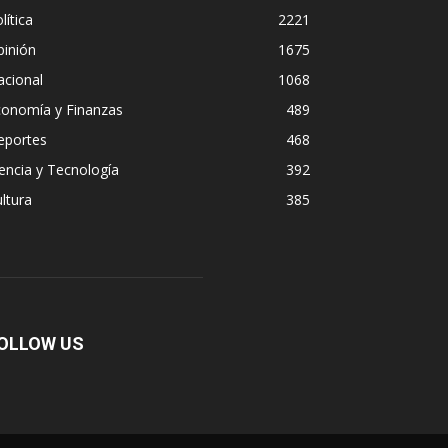
lítica
2221
pinión
1675
acional
1068
conomía y Finanzas
489
eportes
468
encia y Tecnología
392
ltura
385
OLLOW US