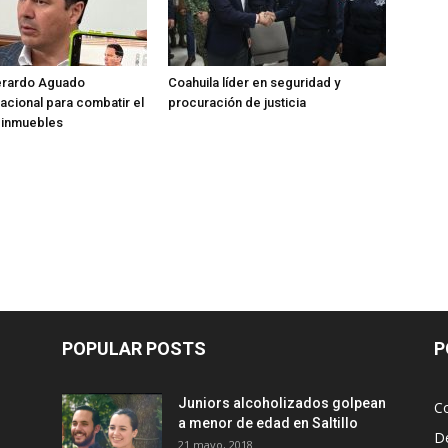
rardo Aguado
Coahuila líder en seguridad y
nacional para combatir el
procuración de justicia
 inmuebles
POPULAR POSTS
P
Juniors alcoholizados golpean
Co
a menor de edad en Saltillo
D
21 mayo, 2018