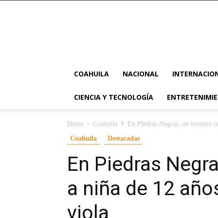
COAHUILA
NACIONAL
INTERNACIO
CIENCIA Y TECNOLOGÍA
ENTRETENIMI
Home
Coahuila
En Piedras Negras, un hombre co
Coahuila
Destacadas
En Piedras Negr
a niña de 12 año
viola