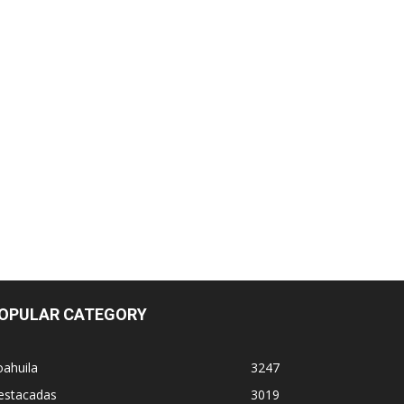
OPULAR CATEGORY
ahuila
3247
estacadas
3019