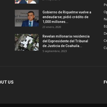
Po
O
Gobierno de Riquelme vuelve a
endeudarse; pidió crédito de
N
1,000 millones...
E
23 enero, 2020
D
Revelan millonaria residencia
Ci
del Expresidente del Tribunal
de Justicia de Coahuila...
Cu
5 septiembre, 2023
OUT US
F