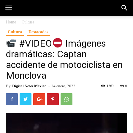
Home
Cultura
Cultura
Destacadas
#VIDEO
Imágenes
dramáticas: Captan
accidente de motociclista en
Monclova
1569
0
By
Digital News México
-
24 enero, 2023