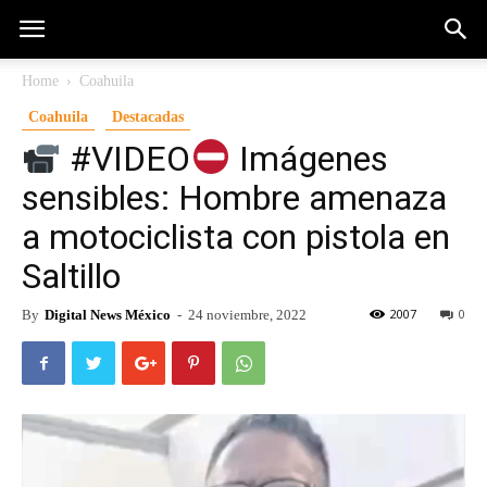
Home
Coahuila
Coahuila
Destacadas
#VIDEO
Imágenes
sensibles: Hombre amenaza
a motociclista con pistola en
Saltillo
2007
0
By
Digital News México
-
24 noviembre, 2022