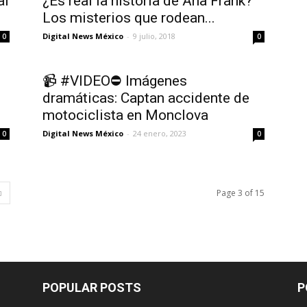
al
¿Es real la historia de Ana Frank?
Los misterios que rodean...
Digital News México
-
9 julio, 2018
0
0
📹 #VIDEO⛔️ Imágenes
dramáticas: Captan accidente de
motociclista en Monclova
Digital News México
-
24 enero, 2023
0
0
Page 3 of 15
POPULAR POSTS
P