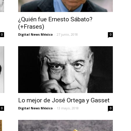
¿Quién fue Ernesto Sábato?
(+Frases)
Digital News México
-
27 junio, 2018
0
0
Lo mejor de José Ortega y Gasset
Digital News México
-
13 mayo, 2018
0
0