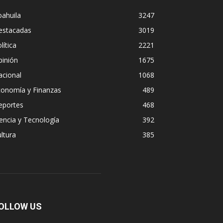
ahuila
3247
estacadas
3019
lítica
2221
pinión
1675
acional
1068
conomía y Finanzas
489
eportes
468
encia y Tecnología
392
ltura
385
OLLOW US