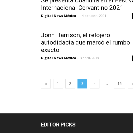
Se presenta Coahuila en el Festiv
Internacional Cervantino 2021
Digital News México
-
14 octubre, 2021
Jonh Harrison, el relojero
autodidacta que marcó el rumbo
exacto
Digital News México
-
3 abril, 2018
...
1
2
3
4
15
EDITOR PICKS