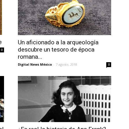
e
Un aficionado a la arqueología
descubre un tesoro de época
0
romana...
Digital News México
-
7 agosto, 2018
0