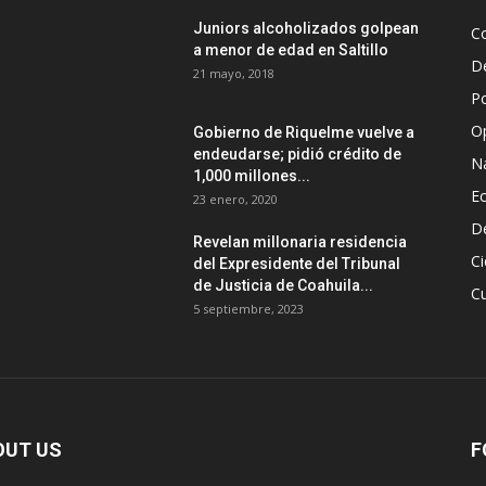
Juniors alcoholizados golpean
Co
a menor de edad en Saltillo
D
21 mayo, 2018
Po
O
Gobierno de Riquelme vuelve a
endeudarse; pidió crédito de
N
1,000 millones...
E
23 enero, 2020
D
Revelan millonaria residencia
Ci
del Expresidente del Tribunal
de Justicia de Coahuila...
Cu
5 septiembre, 2023
OUT US
F